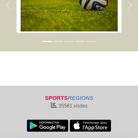
Précedent
Sui
SPORTS
REGIONS
35581
visites