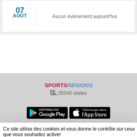
07
AOÛT
Aucun évènement aujourd'hui
SPORTS
REGIONS
35540
visites
Charte cookies
Gestion des cookies
Ce site utilise des cookies et vous donne le contrôle sur ceux
Informations légales
Signaler un contenu inapproprié
que vous souhaitez activer