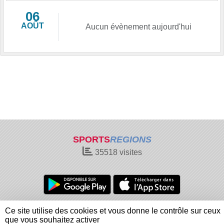
06
AOÛT
Aucun évènement aujourd'hui
SPORTS
REGIONS
35518
visites
Charte cookies
Gestion des cookies
Ce site utilise des cookies et vous donne le contrôle sur ceux
Informations légales
Signaler un contenu inapproprié
que vous souhaitez activer